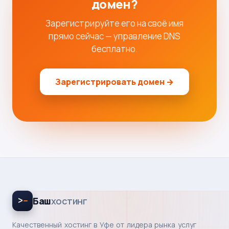
домен?
Зарегистрируйте его на своё имя
прямо сейчас — управление DNS
бесплатно.
Зарегистрировать домен →
>
Баш
хостинг
Качественный хостинг в Уфе от лидера рынка услуг